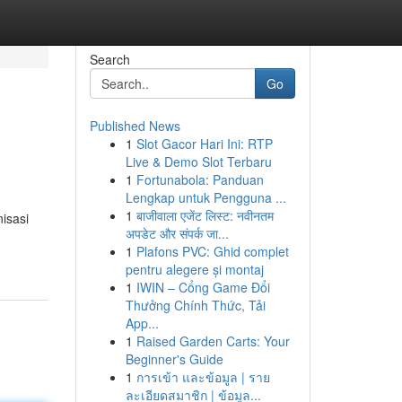
Search
Go
Published News
1
Slot Gacor Hari Ini: RTP
Live & Demo Slot Terbaru
1
Fortunabola: Panduan
Lengkap untuk Pengguna ...
1
बाजीवाला एजेंट लिस्ट: नवीनतम
isasi
अपडेट और संपर्क जा...
1
Plafons PVC: Ghid complet
pentru alegere și montaj
1
IWIN – Cổng Game Đổi
Thưởng Chính Thức, Tải
App...
1
Raised Garden Carts: Your
Beginner's Guide
1
การเข้า และข้อมูล | ราย
ละเอียดสมาชิก | ข้อมูล...