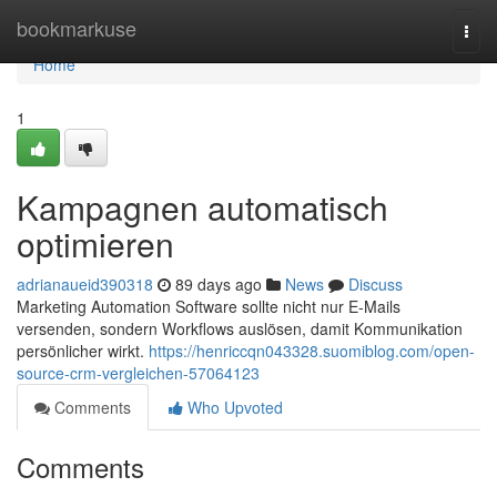
Home
bookmarkuse
Togg
navi
Home
1
Kampagnen automatisch
optimieren
adrianaueid390318
89 days ago
News
Discuss
Marketing Automation Software sollte nicht nur E-Mails
versenden, sondern Workflows auslösen, damit Kommunikation
persönlicher wirkt.
https://henriccqn043328.suomiblog.com/open-
source-crm-vergleichen-57064123
Comments
Who Upvoted
Comments