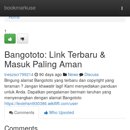
Home
bookmarkuse
Togg
navi
Home
1
Bangototo: Link Terbaru &
Masuk Paling Aman
ineszscr799214
90 days ago
News
Discuss
Bingung alamat Bangototo yang terbaru dan copyright yang
teraman ? Jangan khawatir lagi! Kami menyediakan panduan
untuk Anda. Dapatkan pengalaman bermain taruhan yang
menyenangkan dengan alamat Bangototo
https://lexiehsni930386.wikififfi.com/user
Comments
Who Upvoted
Comments