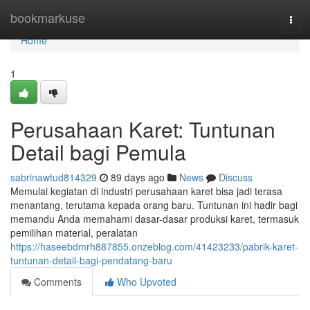
Home
bookmarkuse
Togg
navi
Home
1
Perusahaan Karet: Tuntunan
Detail bagi Pemula
sabrinawtud814329
89 days ago
News
Discuss
Memulai kegiatan di industri perusahaan karet bisa jadi terasa
menantang, terutama kepada orang baru. Tuntunan ini hadir bagi
memandu Anda memahami dasar-dasar produksi karet, termasuk
pemilihan material, peralatan
https://haseebdmrh887855.onzeblog.com/41423233/pabrik-karet-
tuntunan-detail-bagi-pendatang-baru
Comments
Who Upvoted