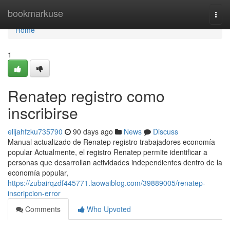
Home
bookmarkuse
Togg
navi
Home
1
Renatep registro como
inscribirse
elijahfzku735790
90 days ago
News
Discuss
Manual actualizado de Renatep registro trabajadores economía
popular Actualmente, el registro Renatep permite identificar a
personas que desarrollan actividades independientes dentro de la
economía popular,
https://zubairqzdf445771.laowaiblog.com/39889005/renatep-
inscripcion-error
Comments
Who Upvoted