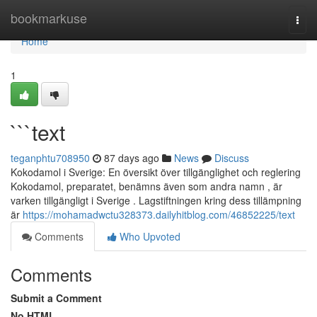
Home
bookmarkuse
Togg
navi
Home
1
```text
teganphtu708950
87 days ago
News
Discuss
Kokodamol i Sverige: En översikt över tillgänglighet och reglering
Kokodamol, preparatet, benämns även som andra namn , är
varken tillgängligt i Sverige . Lagstiftningen kring dess tillämpning
är
https://mohamadwctu328373.dailyhitblog.com/46852225/text
Comments
Who Upvoted
Comments
Submit a Comment
No HTML