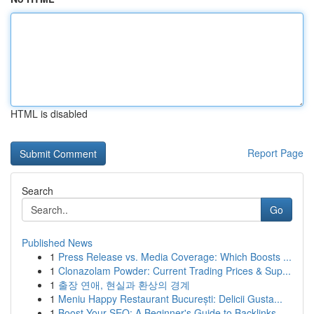
HTML is disabled
Report Page
Search
Go
Published News
1
Press Release vs. Media Coverage: Which Boosts ...
1
Clonazolam Powder: Current Trading Prices & Sup...
1
출장 연애, 현실과 환상의 경계
1
Meniu Happy Restaurant București: Delicii Gusta...
1
Boost Your SEO: A Beginner's Guide to Backlinks