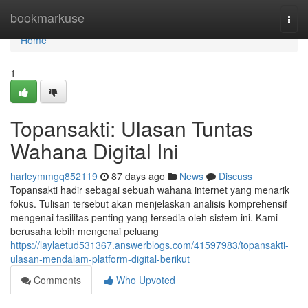
Home
bookmarkuse
Togg
navi
Home
1
Topansakti: Ulasan Tuntas
Wahana Digital Ini
harleymmgq852119
87 days ago
News
Discuss
Topansakti hadir sebagai sebuah wahana internet yang menarik
fokus. Tulisan tersebut akan menjelaskan analisis komprehensif
mengenai fasilitas penting yang tersedia oleh sistem ini. Kami
berusaha lebih mengenai peluang
https://laylaetud531367.answerblogs.com/41597983/topansakti-
ulasan-mendalam-platform-digital-berikut
Comments
Who Upvoted