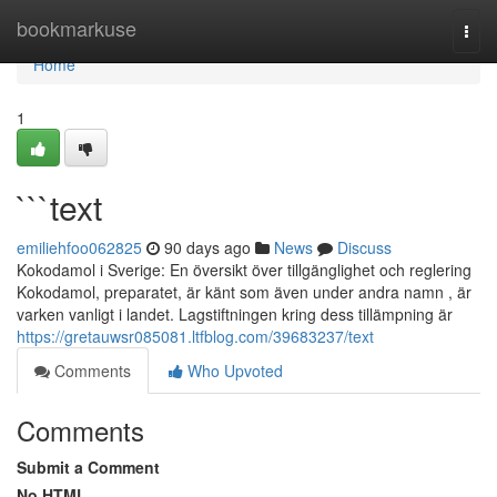
Home
bookmarkuse
Togg
navi
Home
1
```text
emiliehfoo062825
90 days ago
News
Discuss
Kokodamol i Sverige: En översikt över tillgänglighet och reglering
Kokodamol, preparatet, är känt som även under andra namn , är
varken vanligt i landet. Lagstiftningen kring dess tillämpning är
https://gretauwsr085081.ltfblog.com/39683237/text
Comments
Who Upvoted
Comments
Submit a Comment
No HTML