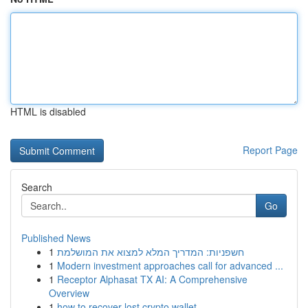
HTML is disabled
Report Page
Search
Go
Published News
1
חשפניות: המדריך המלא למצוא את המושלמת
1
Modern investment approaches call for advanced ...
1
Receptor Alphasat TX AI: A Comprehensive
Overview
1
how to recover lost crypto wallet