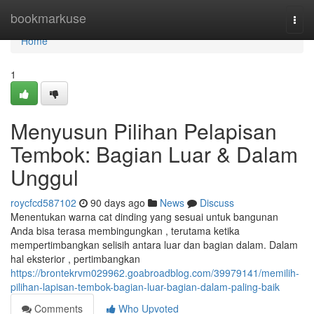
Home
bookmarkuse
Togg
navi
Home
1
Menyusun Pilihan Pelapisan
Tembok: Bagian Luar & Dalam
Unggul
roycfcd587102
90 days ago
News
Discuss
Menentukan warna cat dinding yang sesuai untuk bangunan
Anda bisa terasa membingungkan , terutama ketika
mempertimbangkan selisih antara luar dan bagian dalam. Dalam
hal eksterior , pertimbangkan
https://brontekrvm029962.goabroadblog.com/39979141/memilih-
pilihan-lapisan-tembok-bagian-luar-bagian-dalam-paling-baik
Comments
Who Upvoted