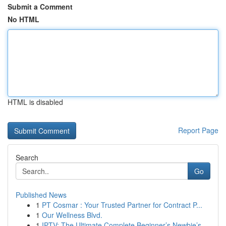
Submit a Comment
No HTML
HTML is disabled
Report Page
Search
Go
Published News
1
PT Cosmar : Your Trusted Partner for Contract P...
1
Our Wellness Blvd.
1
IPTV: The Ultimate Complete Beginner’s Newbie’s...