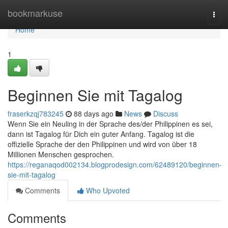
Home
bookmarkuse
Togg
navi
Home
1
Beginnen Sie mit Tagalog
fraserkzqj783245
88 days ago
News
Discuss
Wenn Sie ein Neuling in der Sprache des/der Philippinen es sei,
dann ist Tagalog für Dich ein guter Anfang. Tagalog ist die
offizielle Sprache der den Philippinen und wird von über 18
Millionen Menschen gesprochen.
https://reganaqod002134.blogprodesign.com/62489120/beginnen-
sie-mit-tagalog
Comments
Who Upvoted
Comments