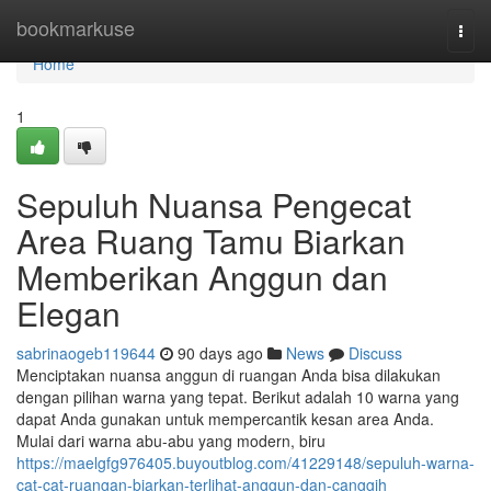
Home
bookmarkuse
Togg
navi
Home
1
Sepuluh Nuansa Pengecat
Area Ruang Tamu Biarkan
Memberikan Anggun dan
Elegan
sabrinaogeb119644
90 days ago
News
Discuss
Menciptakan nuansa anggun di ruangan Anda bisa dilakukan
dengan pilihan warna yang tepat. Berikut adalah 10 warna yang
dapat Anda gunakan untuk mempercantik kesan area Anda.
Mulai dari warna abu-abu yang modern, biru
https://maelgfg976405.buyoutblog.com/41229148/sepuluh-warna-
cat-cat-ruangan-biarkan-terlihat-anggun-dan-canggih