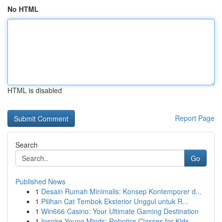
No HTML
HTML is disabled
Report Page
Search
Go
Published News
1
Desain Rumah Minimalis: Konsep Kontemporer d...
1
Pilihan Cat Tembok Eksterior Unggul untuk R...
1
Win666 Casino: Your Ultimate Gaming Destination
1
Inspire Young Minds: Robotics Classes for Kids