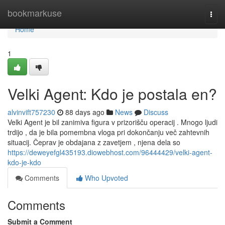
Home
bookmarkuse
Togg
navi
Home
1
Velki Agent: Kdo je postala en?
alvinvift757230
88 days ago
News
Discuss
Velki Agent je bil zanimiva figura v prizorišču operacij . Mnogo ljudi
trdijo , da je bila pomembna vloga pri dokončanju več zahtevnih
situacij. Čeprav je obdajana z zavetjem , njena dela so
https://deweyefgl435193.diowebhost.com/96444429/velki-agent-
kdo-je-kdo
Comments
Who Upvoted
Comments
Submit a Comment