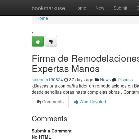
Home
bookmarkuse
Home
New
Submit
G
Home
1
Firma de Remodelaciones 
Expertas Manos
kalebujh190824
87 days ago
News
Discuss
¿Buscas una compañía líder en remodelaciones en Barc
desde sencillas obras hasta complejas obras . Conta
Comments
Who Upvoted
Comments
Submit a Comment
No HTML