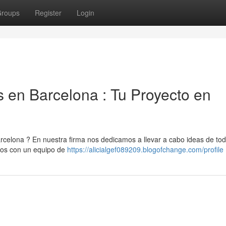
roups
Register
Login
en Barcelona : Tu Proyecto en
elona ? En nuestra firma nos dedicamos a llevar a cabo ideas de todo
mos con un equipo de
https://alicialgef089209.blogofchange.com/profile