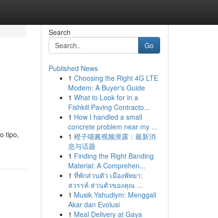
Search
Go
Published News
1
Choosing the Right 4G LTE
Modem: A Buyer's Guide
1
What to Look for in a
Fishkill Paving Contracto...
1
How I handled a small
concrete problem near my ...
 tipo,
1
橙子喵酱视频泄露：最新消
息与话题
1
Finding the Right Banding
Material: A Comprehen...
1
ที่พักส่วนตัว เมืองพัทยา:
สวรรค์ ส่วนตัวของคุณ ...
1
Musik Yahudiym: Menggali
Akar dan Evolusi
1
Meal Delivery at Gaya