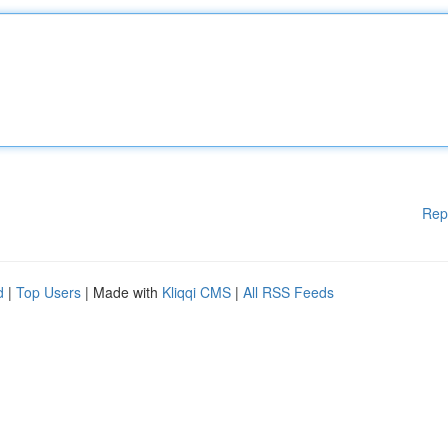
Rep
d
|
Top Users
| Made with
Kliqqi CMS
|
All RSS Feeds