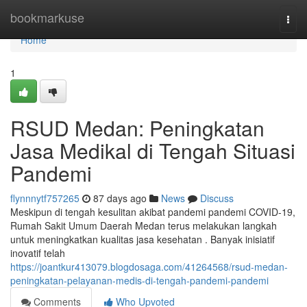
Home
bookmarkuse
Togg
navi
Home
1
RSUD Medan: Peningkatan
Jasa Medikal di Tengah Situasi
Pandemi
flynnnytf757265
87 days ago
News
Discuss
Meskipun di tengah kesulitan akibat pandemi pandemi COVID-19,
Rumah Sakit Umum Daerah Medan terus melakukan langkah
untuk meningkatkan kualitas jasa kesehatan . Banyak inisiatif
inovatif telah
https://joantkur413079.blogdosaga.com/41264568/rsud-medan-
peningkatan-pelayanan-medis-di-tengah-pandemi-pandemi
Comments
Who Upvoted