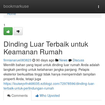
Home
bookmarkuse
Togg
navi
Home
1
Dinding Luar Terbaik untuk
Keamanan Rumah
finnianarue083823
90 days ago
News
Discuss
Memilih bahan yang tepat untuk dinding luar rumah Anda adalah
langkah penting untuk ketahanan jangka panjang. Pelapis
eksterior berkualitas tinggi tidak hanya memperindah tampilan
properti Anda, tetapi juga
https://louiseyvfn468035.ezblogz.com/72978596/dinding-luar-
terbaik-untuk-perlindungan-rumah
Comments
Who Upvoted