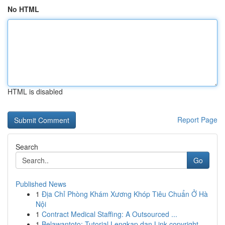
No HTML
HTML is disabled
Report Page
Search
Go
Published News
1
Địa Chỉ Phòng Khám Xương Khóp Tiêu Chuẩn Ở Hà
Nội
1
Contract Medical Staffing: A Outsourced ...
1
Belawantoto: Tutorial Lengkap dan Link copyright