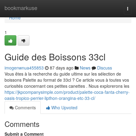
Home
bookmarkuse
Togg
navi
Home
1
Guide des Boissons 33cl
imogenwnua455853
87 days ago
News
Discuss
Vous êtes à la recherche du guide ultime sur les sélection de
boissons Palette au format de 33cl ? Ce article vous à toutes vos
curiosités concernant ces petites canettes . Nous explorerons les
https://jkpcompanysimple.com/product/palette-coca-fanta-cherry-
oasis-tropico-perrier-lipthon-orangina-etc-33-cl/
Comments
Who Upvoted
Comments
Submit a Comment