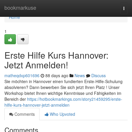
Home
bookmarkuse
Togg
navi
Home
1
Erste Hilfe Kurs Hannover:
Jetzt Anmelden!
matheqdxp601696
88 days ago
News
Discuss
Sie möchten in Hannover einen fundierten Erste-Hilfe-Schulung
absolvieren? Dann bewerben Sie sich jetzt Ihren Platz ! Unser
Workshop bietet Ihnen wichtige Kenntnisse und Fähigkeiten im
Bereich der
https://hotbookmarkings.com/story21459295/erste-
hilfe-kurs-hannover-jetzt-anmelden
Comments
Who Upvoted
Comments