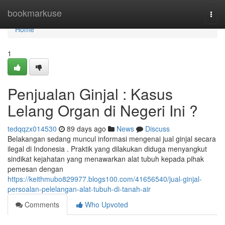
Home
bookmarkuse
Togg
navi
Home
1
Penjualan Ginjal : Kasus
Lelang Organ di Negeri Ini ?
tedqqzx014530
89 days ago
News
Discuss
Belakangan sedang muncul informasi mengenai jual ginjal secara
ilegal di Indonesia . Praktik yang dilakukan diduga menyangkut
sindikat kejahatan yang menawarkan alat tubuh kepada pihak
pemesan dengan
https://keithmubo829977.blogs100.com/41656540/jual-ginjal-
persoalan-pelelangan-alat-tubuh-di-tanah-air
Comments
Who Upvoted