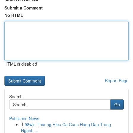
Submit a Comment
No HTML
HTML is disabled
Report Page
Search
Go
Published News
1
98win Thuong Hieu Ca Cuoc Hang Dau Trong
Nganh ...