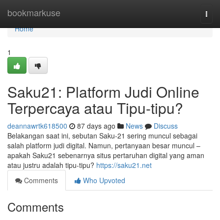
Home
bookmarkuse
Togg
navi
Home
1
Saku21: Platform Judi Online
Terpercaya atau Tipu-tipu?
deannawrtk618500
87 days ago
News
Discuss
Belakangan saat ini, sebutan Saku-21 sering muncul sebagai
salah platform judi digital. Namun, pertanyaan besar muncul –
apakah Saku21 sebenarnya situs pertaruhan digital yang aman
atau justru adalah tipu-tipu?
https://saku21.net
Comments
Who Upvoted
Comments