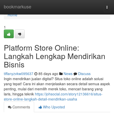
Home
bookmarkuse
Togg
navi
Home
1
Platform Store Online:
Langkah Lengkap Mendirikan
Bisnis
tiffanyzvkw095637
85 days ago
News
Discuss
Ingin mendirikan jualan digital? Situs toko online adalah solusi
yang tepat! Cara ini akan menjelaskan secara detail semua aspek
penting, mulai dari memilih merek toko, mencari barang yang
laris, hingga teknik
https://johsocial.com/story12136616/situs-
store-online-langkah-detail-mendirikan-usaha
Comments
Who Upvoted