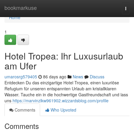
Home
bookmarkuse
Togg
navi
Home
1
Hotel Tropea: Ihr Luxusurlaub
am Ufer
umarosrg579405
86 days ago
News
Discuss
Entdecken Du das einzigartige Hotel Tropea, einen luxuriöse
Refugium für unseren entspannten Urlaub am kristallklaren
Wasser. Tauche ein in die hochwertige Gastfreundschaft und lass
uns
https://marvinzlkw961902.wizzardsblog.com/profile
Comments
Who Upvoted
Comments