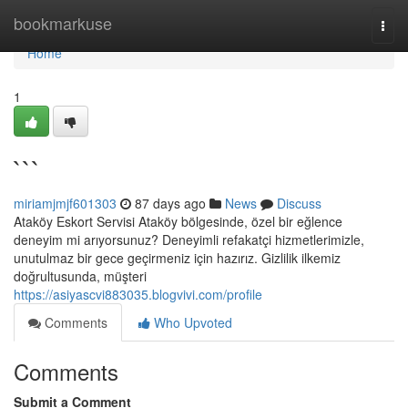
Home
bookmarkuse
Togg
navi
Home
1
```
miriamjmjf601303
87 days ago
News
Discuss
Ataköy Eskort Servisi Ataköy bölgesinde, özel bir eğlence
deneyim mi arıyorsunuz? Deneyimli refakatçi hizmetlerimizle,
unutulmaz bir gece geçirmeniz için hazırız. Gizlilik ilkemiz
doğrultusunda, müşteri
https://asiyascvi883035.blogvivi.com/profile
Comments
Who Upvoted
Comments
Submit a Comment