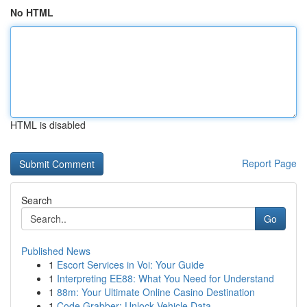
No HTML
HTML is disabled
Report Page
Search
Go
Published News
1
Escort Services in Voi: Your Guide
1
Interpreting EE88: What You Need for Understand
1
88m: Your Ultimate Online Casino Destination
1
Code Grabber: Unlock Vehicle Data