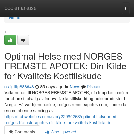
Home
bookmarkuse
Togg
navi
Home
1
Optimal Helse med NORGES
FREMSTE APOTEK: Din Kilde
for Kvalitets Kosttilskudd
craigttfp886948
85 days ago
News
Discuss
Velkommen til NORGES FREMSTE APOTEK, din toppdestinasjon
for et bredt utvalg av innovative kosttilskudd og helseprodukter i
Norge. På vår hjemmeside, norgesfremsteapotek.com, finner du
en omfattende samling av
https://hubwebsites.com/story22960263/optimal-helse-med-
norges-fremste-apotek-din-kilde-for-kvalitets-kosttilskudd
Comments
Who Upvoted