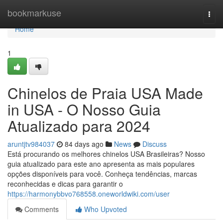
Home
bookmarkuse
Togg
navi
Home
1
Chinelos de Praia USA Made
in USA - O Nosso Guia
Atualizado para 2024
aruntjtv984037
84 days ago
News
Discuss
Está procurando os melhores chinelos USA Brasileiras? Nosso
guia atualizado para este ano apresenta as mais populares
opções disponíveis para você. Conheça tendências, marcas
reconhecidas e dicas para garantir o
https://harmonybbvo768558.oneworldwiki.com/user
Comments
Who Upvoted