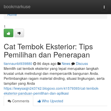
Home
bookmarkuse
Togg
navi
Home
1
Cat Tembok Eksterior: Tips
Pemilihan dan Penerapan
tiannaunbt939880
86 days ago
News
Discuss
Memilih cat tembok eksterior yang tepat merupakan langkah
krusial untuk melindungi dan mempercantik bangunan Anda.
Pertimbangkan ragam material dinding, situasi lingkungan, serta
tampilan yang Anda
https://lewysaqjn243742.blogoxo.com/41579393/cat-tembok-
eksterior-panduan-pemilihan-dan-aplikasi
Comments
Who Upvoted