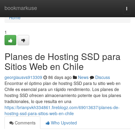
Home
bookmarkuse
Togg
navi
Home
1
Planes de Hosting SSD para
Sitios Web en Chile
georgiausvs913309
86 days ago
News
Discuss
Encontrar el óptimo plan de hosting SSD para tu sitio web en
Chile es esencial para un rápido rendimiento. Los planes de
hosting SSD ofrecen almacenamiento potente que los planes
tradicionales, lo que resulta en una
https://brianpvkh334861.fireblogz.com/69013637/planes-de-
hosting-ssd-para-sitios-web-en-chile
Comments
Who Upvoted