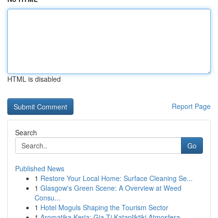
HTML is disabled
Report Page
Search
Go
Published News
1
Restore Your Local Home: Surface Cleaning Se...
1
Glasgow's Green Scene: A Overview at Weed
Consu...
1
Hotel Moguls Shaping the Tourism Sector
1
Aromatika Keria: Gia Ti Katapliktiki Atmosfera