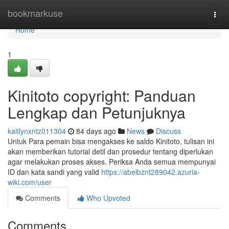
Home
bookmarkuse
Togg
navi
Home
1
Kinitoto copyright: Panduan
Lengkap dan Petunjuknya
kaitlynxntz011304
84 days ago
News
Discuss
Untuk Para pemain bisa mengakses ke saldo Kinitoto, tulisan ini
akan memberikan tutorial detil dan prosedur tentang diperlukan
agar melakukan proses akses. Periksa Anda semua mempunyai
ID dan kata sandi yang valid
https://abelbznt289042.azuria-
wiki.com/user
Comments
Who Upvoted
Comments