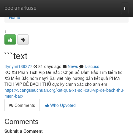
Home
bookmarkuse
Togg
navi
Home
1
```text
lilynymi139377
81 days ago
News
Discuss
KQ XS Phân Tích Víp Đề Bắc : Chọn Số Đảm Bảo Tìm kiếm kq
XS Miền Bắc hôm nay? Bài viết này hướng dẫn kết quả PHÂN
TÍCH VÍP ĐỀ BẠCH THỦ cực kỳ chính xác cho anh em
https://3cangsieuchuan.org/ket-qua-xs-soi-cau-vip-de-bach-thu-
mien-bac/
Comments
Who Upvoted
Comments
Submit a Comment