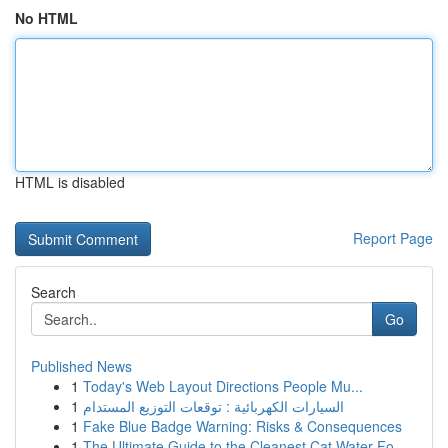
No HTML
HTML is disabled
Report Page
Search
Go
Published News
1
Today's Web Layout Directions People Mu...
1
السيارات الكهربائية : توقعات التوزيع المستدام
1
Fake Blue Badge Warning: Risks & Consequences
1
The Ultimate Guide to the Cleanest Cat Water Fo...