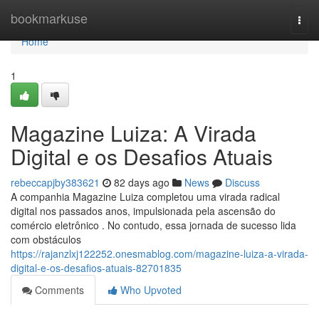
Home
bookmarkuse
Togg
navi
Home
1
Magazine Luiza: A Virada
Digital e os Desafios Atuais
rebeccapjby383621
82 days ago
News
Discuss
A companhia Magazine Luiza completou uma virada radical
digital nos passados anos, impulsionada pela ascensão do
comércio eletrônico . No contudo, essa jornada de sucesso lida
com obstáculos
https://rajanzlxj122252.onesmablog.com/magazine-luiza-a-virada-
digital-e-os-desafios-atuais-82701835
Comments
Who Upvoted