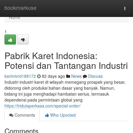
Home
bookmarkuse
Togg
navi
Home
1
Pabrik Karet Indonesia:
Potensi dan Tantangan Industri
karimivrd188172
82 days ago
News
Discuss
Industri industri karet di wilayah memegang prospek yang besar,
didorong oleh produksi bahan dasar yang banyak. Namun,
bidang ini juga menghadapi hambatan serius, termasuk
dependensi pada permintaan global yang
https://tridutaperkasa.com/special-order/
Comments
Who Upvoted
Comments