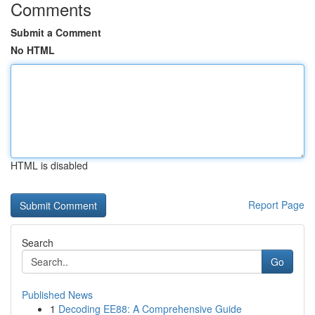
Comments
Submit a Comment
No HTML
HTML is disabled
Report Page
Search
Go
Published News
1
Decoding EE88: A Comprehensive Guide