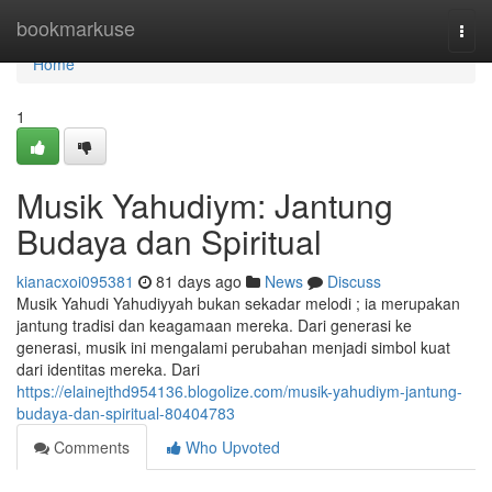
Home
bookmarkuse
Togg
navi
Home
1
Musik Yahudiym: Jantung
Budaya dan Spiritual
kianacxoi095381
81 days ago
News
Discuss
Musik Yahudi Yahudiyyah bukan sekadar melodi ; ia merupakan
jantung tradisi dan keagamaan mereka. Dari generasi ke
generasi, musik ini mengalami perubahan menjadi simbol kuat
dari identitas mereka. Dari
https://elainejthd954136.blogolize.com/musik-yahudiym-jantung-
budaya-dan-spiritual-80404783
Comments
Who Upvoted