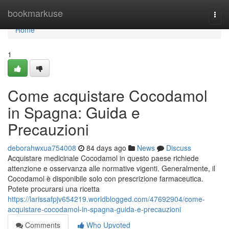
Home
bookmarkuse
Togg
navi
Home
1
Come acquistare Cocodamol
in Spagna: Guida e
Precauzioni
deborahwxua754008
84 days ago
News
Discuss
Acquistare medicinale Cocodamol in questo paese richiede
attenzione e osservanza alle normative vigenti. Generalmente, il
Cocodamol è disponibile solo con prescrizione farmaceutica.
Potete procurarsi una ricetta
https://larissafpjv654219.worldblogged.com/47692904/come-
acquistare-cocodamol-in-spagna-guida-e-precauzioni
Comments
Who Upvoted