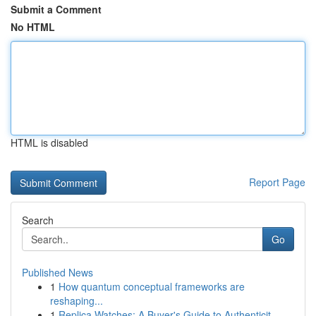
Submit a Comment
No HTML
HTML is disabled
Report Page
Search
Go
Published News
1
How quantum conceptual frameworks are
reshaping...
1
Replica Watches: A Buyer's Guide to Authenticit...