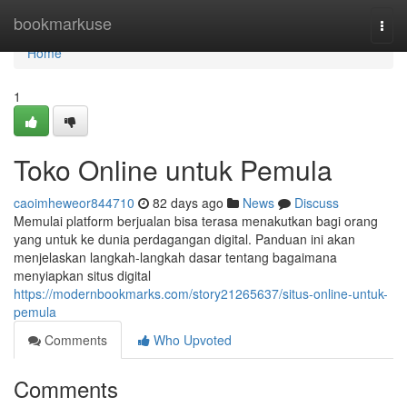
Home
bookmarkuse
Togg
navi
Home
1
Toko Online untuk Pemula
caoimheweor844710
82 days ago
News
Discuss
Memulai platform berjualan bisa terasa menakutkan bagi orang
yang untuk ke dunia perdagangan digital. Panduan ini akan
menjelaskan langkah-langkah dasar tentang bagaimana
menyiapkan situs digital
https://modernbookmarks.com/story21265637/situs-online-untuk-
pemula
Comments
Who Upvoted
Comments