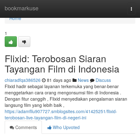
Home
bookmarkuse
Togg
navi
Home
1
Flixid: Terobosan Siaran
Tayangan Film di Indonesia
chiaradfqa386526
81 days ago
News
Discuss
Flixid hadir sebagai layanan terkemuka yang benar-benar
menggetarkan cara orang mengonsumsi film di Indonesia .
Dengan fitur canggih , Flixid menyediakan pengalaman siaran
langsung film yang lebih baik ,
https://adamfllu907727.smblogsites.com/41425251/flixid-
terobosan-live-tayangan-film-di-negeri-ini
Comments
Who Upvoted