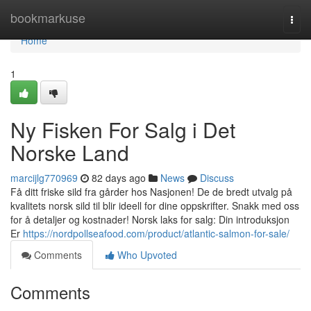
Home
bookmarkuse
Togg
navi
Home
1
Ny Fisken For Salg i Det
Norske Land
marcijlg770969
82 days ago
News
Discuss
Få ditt friske sild fra gårder hos Nasjonen! De de bredt utvalg på
kvalitets norsk sild til blir ideell for dine oppskrifter. Snakk med oss
for å detaljer og kostnader! Norsk laks for salg: Din introduksjon
Er
https://nordpollseafood.com/product/atlantic-salmon-for-sale/
Comments
Who Upvoted
Comments