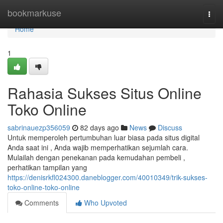
Home
bookmarkuse
Togg
navi
Home
1
Rahasia Sukses Situs Online
Toko Online
sabrinauezp356059
82 days ago
News
Discuss
Untuk memperoleh pertumbuhan luar biasa pada situs digital
Anda saat ini , Anda wajib memperhatikan sejumlah cara.
Mulailah dengan penekanan pada kemudahan pembeli ,
perhatikan tampilan yang
https://denisrkfl024300.daneblogger.com/40010349/trik-sukses-
toko-online-toko-online
Comments
Who Upvoted