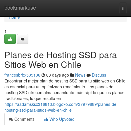
Home
bookmarkuse
Togg
navi
Home
1
Planes de Hosting SSD para
Sitios Web en Chile
francesbrbx505106
83 days ago
News
Discuss
Encontrar el mejor plan de hosting SSD para tu sitio web en Chile
es esencial para un optimizado rendimiento. Los planes de
hosting SSD ofrecen almacenamiento más rápido que los planes
tradicionales, lo que resulta en
https://aadamsksx316813.blogoxo.com/37979889/planes-de-
hosting-ssd-para-sitios-web-en-chile
Comments
Who Upvoted