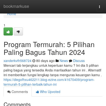
Home
bookmarkuse
Togg
navi
Home
1
Program Termurah: 5 Pilihan
Paling Bagus Tahun 2024
xanderkvth568724
80 days ago
News
Discuss
Mencari tab terjangkau untuk keperluan kamu ? Ini dia 5 pilihan
paling bagus yang tersedia Anda manfaatkan tahun ini . Alternatif
ini memberikan fungsi lengkap tanpa menguras keuangan kamu .
https://diegofhxu462211.blog-ezine.com/41670409/program-
termurah-5-pilihan-terbaik-tahun-ini
Comments
Who Upvoted
Comments