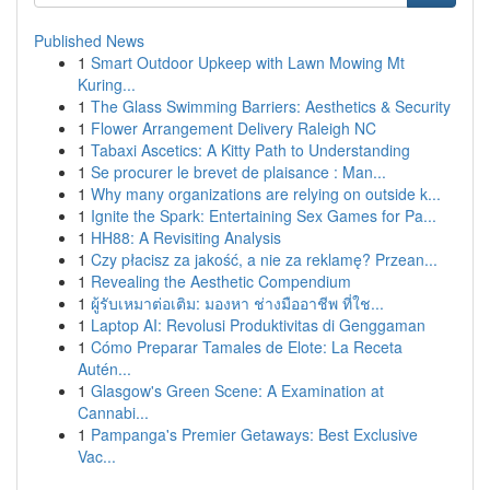
Published News
1
Smart Outdoor Upkeep with Lawn Mowing Mt
Kuring...
1
The Glass Swimming Barriers: Aesthetics & Security
1
Flower Arrangement Delivery Raleigh NC
1
Tabaxi Ascetics: A Kitty Path to Understanding
1
Se procurer le brevet de plaisance : Man...
1
Why many organizations are relying on outside k...
1
Ignite the Spark: Entertaining Sex Games for Pa...
1
HH88: A Revisiting Analysis
1
Czy płacisz za jakość, a nie za reklamę? Przean...
1
Revealing the Aesthetic Compendium
1
ผู้รับเหมาต่อเติม: มองหา ช่างมืออาชีพ ที่ใช...
1
Laptop AI: Revolusi Produktivitas di Genggaman
1
Cómo Preparar Tamales de Elote: La Receta
Autén...
1
Glasgow's Green Scene: A Examination at
Cannabi...
1
Pampanga's Premier Getaways: Best Exclusive
Vac...