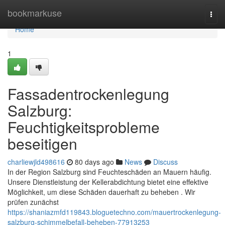
Home
bookmarkuse
Togg
navi
Home
1
Fassadentrockenlegung
Salzburg:
Feuchtigkeitsprobleme
beseitigen
charliewjld498616
80 days ago
News
Discuss
In der Region Salzburg sind Feuchteschäden an Mauern häufig.
Unsere Dienstleistung der Kellerabdichtung bietet eine effektive
Möglichkeit, um diese Schäden dauerhaft zu beheben . Wir
prüfen zunächst
https://shaniazmfd119843.bloguetechno.com/mauertrockenlegung-
salzburg-schimmelbefall-beheben-77913253