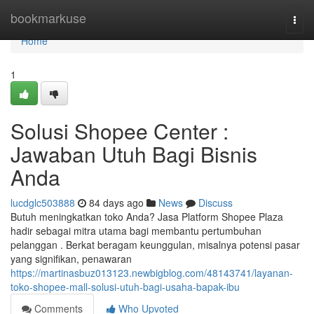
Home
bookmarkuse
Togg
navi
Home
1
Solusi Shopee Center :
Jawaban Utuh Bagi Bisnis
Anda
lucdglc503888
84 days ago
News
Discuss
Butuh meningkatkan toko Anda? Jasa Platform Shopee Plaza
hadir sebagai mitra utama bagi membantu pertumbuhan
pelanggan . Berkat beragam keunggulan, misalnya potensi pasar
yang signifikan, penawaran
https://martinasbuz013123.newbigblog.com/48143741/layanan-
toko-shopee-mall-solusi-utuh-bagi-usaha-bapak-ibu
Comments
Who Upvoted