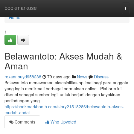
Home
bookmarkuse
Togg
navi
Home
1
Belawantoto: Akses Mudah &
Aman
roxannbuyd958238
79 days ago
News
Discuss
Belawantoto menawarkan aksesibilitas optimal bagi para anggota
yang ingin menikmati berbagai permainan online . Platform ini
dikenal sebagai sumber legit untuk berjudi dengan keyakinan
perlindungan yang
https://bookmarkbooth.com/story21518286/belawantoto-akses-
mudah-andal
Comments
Who Upvoted