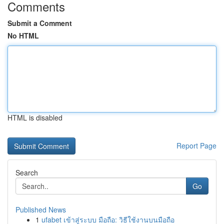
Comments
Submit a Comment
No HTML
HTML is disabled
Report Page
Search
Go
Published News
1
ufabet เข้าสู่ระบบ มือถือ: วิธีใช้งานบนมือถือ