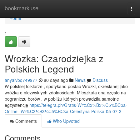
Home
bookmarkuse
Togg
navi
Home
1
Wrozka: Czarodziejka z
Polskich Legend
anyalvbq749977
80 days ago
News
Discuss
W polskiej folklorze , spotykano postać Wrozki, określanej jako
wróżka o niezwykłych zdolnościach. Mieszkała ona często na
pograniczu borów , w pobliżu których prowadziła samotne
egzystencję
https://telegra.ph/Gratis-Wr%C3%B3%C5%BCba-
Online--Wr%C3%B3%C5%BCka-Celestyna-Polska-05-07-3
Comments
Who Upvoted
Comments