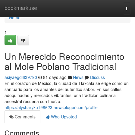
Home
bookmarkuse
Togg
navi
Home
1
Un Merecido Reconocimiento
al Mole Poblano Tradicional
asiyaegdi639790
81 days ago
News
Discuss
En el corazón de México, la ciudad de Tlaxcala se erige como un
santuario para los amantes del auténtico sabor. En sus calles
adoquinadas y mercados vibrantes, una tradición culinaria
ancestral resuena con fuerza:
https://alysharyku198623.newsbloger.com/profile
Comments
Who Upvoted
Comments