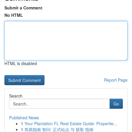
Submit a Comment
No HTML
HTML is disabled
Report Page
Search
Go
Published News
1
Your Plantation FL Real Estate Guide: Propertie...
1
简易指南 智问: 正式站点 与 获取 指南