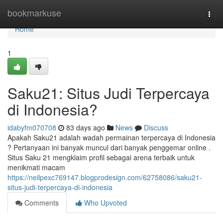
Home
bookmarkuse
Togg
navi
Home
1
Saku21: Situs Judi Terpercaya
di Indonesia?
idabyfm070708
83 days ago
News
Discuss
Apakah Saku21 adalah wadah permainan terpercaya di Indonesia
? Pertanyaan ini banyak muncul dari banyak penggemar online .
Situs Saku 21 mengklaim profil sebagai arena terbaik untuk
menikmati macam
https://neilpexc769147.blogprodesign.com/62758086/saku21-
situs-judi-terpercaya-di-indonesia
Comments
Who Upvoted