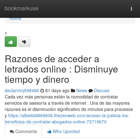
Home
bookmarkuse
Togg
navi
Home
1
Razones de acceder a
letrados online : Disminuye
tiempo y dinero
declanrtnj598486
81 days ago
News
Discuss
Cada vez más personas están la comodidad de contratar
servicios de asesoría a través de internet . Una de las mayores
razones es el disminución significativo de minutos para procesos
y
https://albielddi869606.thezenweb.com/acceso-la-justicia-los-
beneficios-de-contratar-abogados-online-73719670
Comments
Who Upvoted