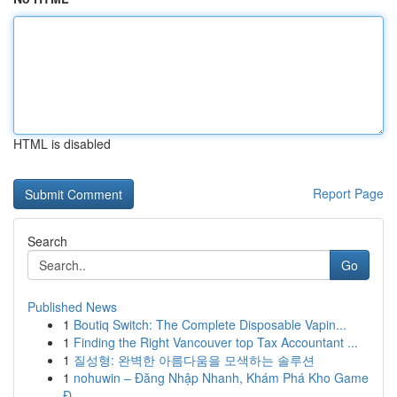
HTML is disabled
Report Page
Search
Go
Published News
1
Boutiq Switch: The Complete Disposable Vapin...
1
Finding the Right Vancouver top Tax Accountant ...
1
질성형: 완벽한 아름다움을 모색하는 솔루션
1
nohuwin – Đăng Nhập Nhanh, Khám Phá Kho Game
Đ...