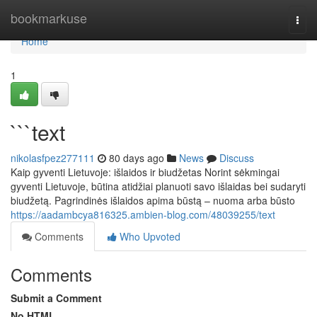
Home
bookmarkuse
Togg
navi
Home
1
```text
nikolasfpez277111
80 days ago
News
Discuss
Kaip gyventi Lietuvoje: išlaidos ir biudžetas Norint sėkmingai
gyventi Lietuvoje, būtina atidžiai planuoti savo išlaidas bei sudaryti
biudžetą. Pagrindinės išlaidos apima būstą – nuoma arba būsto
https://aadambcya816325.ambien-blog.com/48039255/text
Comments
Who Upvoted
Comments
Submit a Comment
No HTML