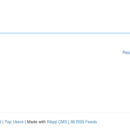
Rep
d
|
Top Users
| Made with
Kliqqi CMS
|
All RSS Feeds