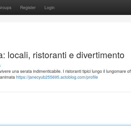
roups
Register
Login
 locali, ristoranti e divertimento
s
ere una serata indimenticabile. I ristoranti tipici lungo il lungomare o
ù animata
https://janecyub255695.actoblog.com/profile